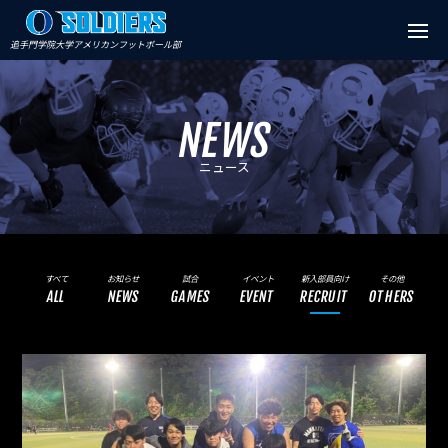
追手門学院大学アメリカンフットボール部
NEWS
ニュース
すべて
お知らせ
試合
イベント
新入部員向け
その他
ALL
NEWS
GAMES
EVENT
RECRUIT
OTHERS