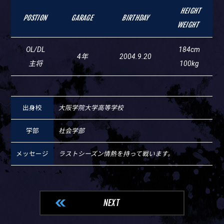
HEIGHT
POSTION
GARAGE
BIRTHDAY
WEIGHT
OL/DL
184cm
4年
2004.9.20
主将
100kg
出身校
大阪学院大学高等学校
学部
社会学部
メッセージ
ラストシーズン情熱を持って戦います。
NEXT