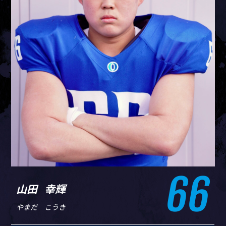
66
山田
幸輝
やまだ
こうき